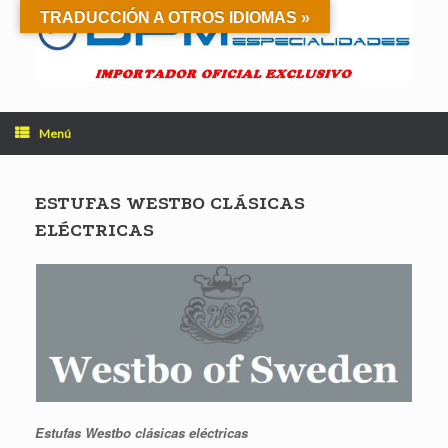
Saltar
TRADUCCIÓN A OTROS IDIOMAS »
al
contenido
Menú
ESTUFAS WESTBO CLÁSICAS
ELÉCTRICAS
Estufas Westbo clásicas eléctricas