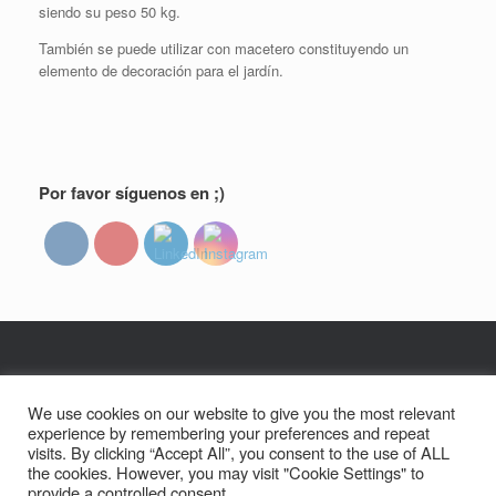
siendo su peso 50 kg.
También se puede utilizar con macetero constituyendo un
elemento de decoración para el jardín.
Por favor síguenos en ;)
Tema de
SiteOrigin
We use cookies on our website to give you the most relevant
experience by remembering your preferences and repeat
Social media & sharing icons powered by
UltimatelySocial
visits. By clicking “Accept All”, you consent to the use of ALL
Statcounter code invalid. Insert a fresh copy.
the cookies. However, you may visit "Cookie Settings" to
provide a controlled consent.