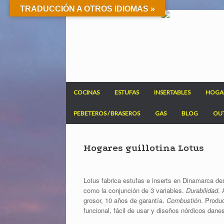
TRADUCCIÓN A OTROS IDIOMAS »
Saltar
al
contenido
COCINAS
ESTUFAS
INSERTABLES
HOGA
PEBETEROS / BRASEROS
GAS
BLOG
OU
Hogares guillotina Lotus
Lotus fabrica estufas e inserts en Dinamarca d
como la conjunción de 3 variables.
Durabilidad
. 
grosor, 10 años de garantía.
Combustión
. Produ
funcional, fácil de usar y diseños nórdicos dane