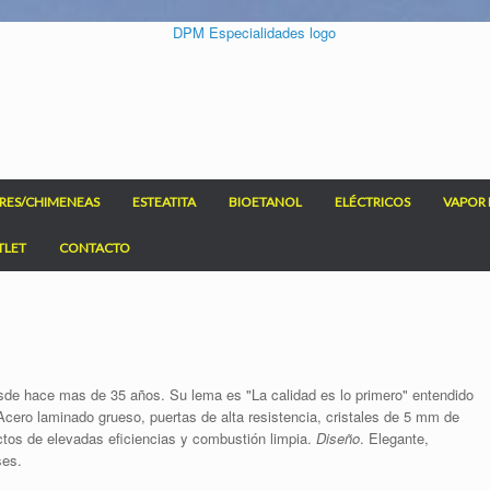
RES/CHIMENEAS
ESTEATITA
BIOETANOL
ELÉCTRICOS
VAPOR 
TLET
CONTACTO
esde hace mas de 35 años. Su lema es "La calidad es lo primero" entendido
Acero laminado grueso, puertas de alta resistencia, cristales de 5 mm de
ctos de elevadas eficiencias y combustión limpia.
Diseño
. Elegante,
ses.