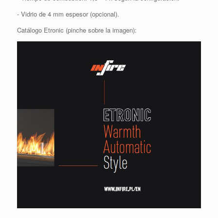
- Vidrio de 4 mm espesor (opcional).
Catálogo Etronic (pinche sobre la imagen):