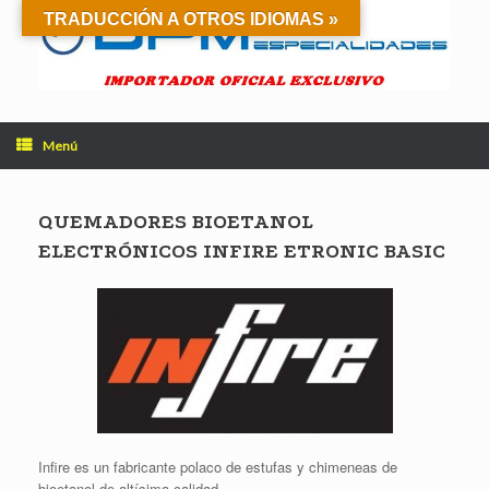
Saltar
TRADUCCIÓN A OTROS IDIOMAS »
al
contenido
Menú
QUEMADORES BIOETANOL
ELECTRÓNICOS INFIRE ETRONIC BASIC
Infire es un fabricante polaco de estufas y chimeneas de
bioetanol de altísima calidad.