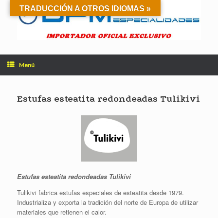
Saltar
TRADUCCIÓN A OTROS IDIOMAS »
al
contenido
Menú
Estufas esteatita redondeadas Tulikivi
Estufas esteatita redondeadas Tulikivi
Tulikivi fabrica estufas especiales de esteatita desde 1979.
Industrializa y exporta la tradición del norte de Europa de utilizar
materiales que retienen el calor.